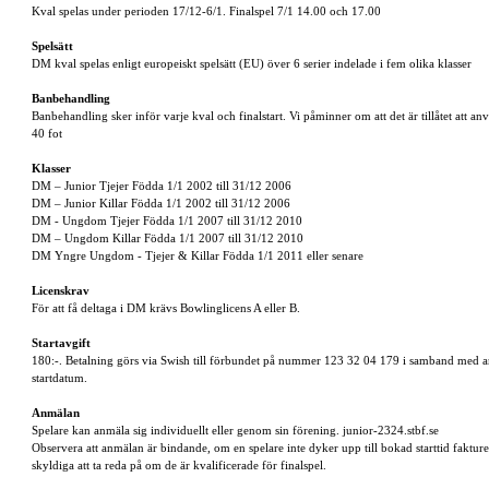
Kval spelas under perioden 17/12-6/1. Finalspel 7/1 14.00 och 17.00
Spelsätt
DM kval spelas enligt europeiskt spelsätt (EU) över 6 serier indelade i fem olika klasser
Banbehandling
Banbehandling sker inför varje kval och finalstart. Vi påminner om att det är tillåtet att
40 fot
Klasser
DM – Junior Tjejer Födda 1/1 2002 till 31/12 2006
DM – Junior Killar Födda 1/1 2002 till 31/12 2006
DM - Ungdom Tjejer Födda 1/1 2007 till 31/12 2010
DM – Ungdom Killar Födda 1/1 2007 till 31/12 2010
DM Yngre Ungdom - Tjejer & Killar Födda 1/1 2011 eller senare
Licenskrav
För att få deltaga i DM krävs Bowlinglicens A eller B.
Startavgift
180:-. Betalning görs via Swish till förbundet på nummer 123 32 04 179 i samband med a
startdatum.
Anmälan
Spelare kan anmäla sig individuellt eller genom sin förening. junior-2324.stbf.se
Observera att anmälan är bindande, om en spelare inte dyker upp till bokad starttid fakture
skyldiga att ta reda på om de är kvalificerade för finalspel.