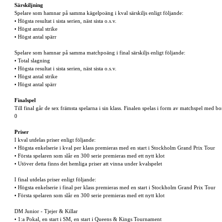
Särskiljning
Spelare som hamnar på samma kägelpoäng i kval särskiljs enligt följande:
• Högsta resultat i sista serien, näst sista o.s.v.
• Högst antal strike
• Högst antal spärr
Spelare som hamnar på samma matchpoäng i final särskiljs enligt följande:
• Total slagning
• Högsta resultat i sista serien, näst sista o.s.v.
• Högst antal strike
• Högst antal spärr
Finalspel
Till final går de sex främsta spelarna i sin klass. Finalen spelas i form av matchspel med
0
Priser
I kval utdelas priser enligt följande:
• Högsta enkelserie i kval per klass premieras med en start i Stockholm Grand Prix Tour
• Första spelaren som slår en 300 serie premieras med ett nytt klot
• Utöver detta finns det hemliga priser att vinna under kvalspelet
I final utdelas priser enligt följande:
• Högsta enkelserie i final per klass premieras med en start i Stockholm Grand Prix Tour
• Första spelaren som slår en 300 serie premieras med ett nytt klot
DM Junior - Tjejer & Killar
• 1:a Pokal, en start i SM, en start i Queens & Kings Tournament