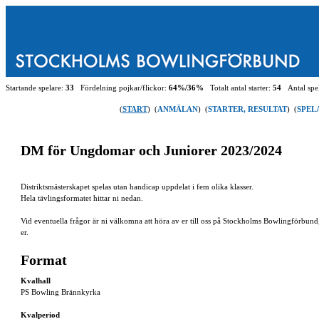
Startande spelare:
33
Fördelning pojkar/flickor:
64%/36%
Totalt antal starter:
54
Antal spel
(
START
)
(
ANMÄLAN
)
(
STARTER, RESULTAT
)
(
SPEL
DM för Ungdomar och Juniorer 2023/2024
Distriktsmästerskapet spelas utan handicap uppdelat i fem olika klasser.
Hela tävlingsformatet hittar ni nedan.
Vid eventuella frågor är ni välkomna att höra av er till oss på Stockholms Bowlingförbund
er.
Format
Kvalhall
PS Bowling Brännkyrka
Kvalperiod